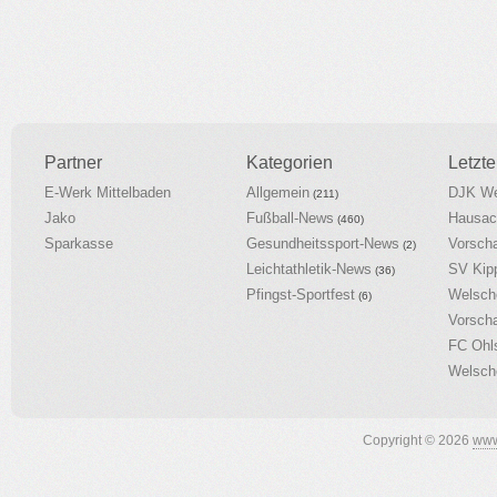
Partner
Kategorien
Letzte
E-Werk Mittelbaden
Allgemein
DJK We
(211)
Jako
Fußball-News
Hausac
(460)
Sparkasse
Gesundheitssport-News
Vorsch
(2)
Leichtathletik-News
SV Kip
(36)
Pfingst-Sportfest
Welsch
(6)
Vorsch
FC Ohl
Welsch
Copyright © 2026
www