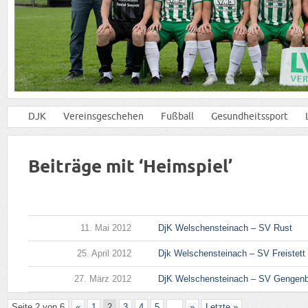
DJK
Vereinsgeschehen
Fußball
Gesundheitssport
Beiträge mit ‘Heimspiel’
11. Mai 2012
DjK Welschensteinach – SV Rust
25. April 2012
Djk Welschensteinach – SV Freistett
27. März 2012
DjK Welschensteinach – SV Gengen
Seite 2 von 6
«
1
2
3
4
5
...
»
Letzte »