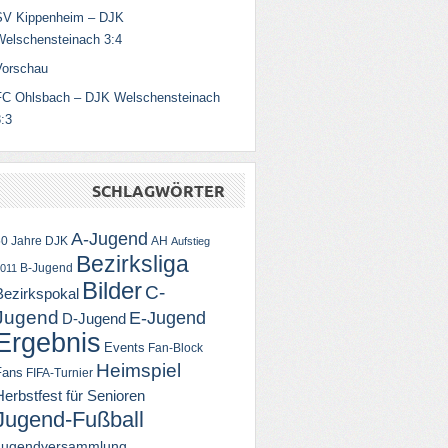
SV Kippenheim – DJK
Welschensteinach 3:4
Vorschau
FC Ohlsbach – DJK Welschensteinach
:3
SCHLAGWÖRTER
A-Jugend
50 Jahre DJK
AH
Aufstieg
Bezirksliga
B-Jugend
011
Bilder
C-
Bezirkspokal
Jugend
E-Jugend
D-Jugend
Ergebnis
Events
Fan-Block
Heimspiel
Fans
FIFA-Turnier
Herbstfest für Senioren
Jugend-Fußball
Jugendversammlung