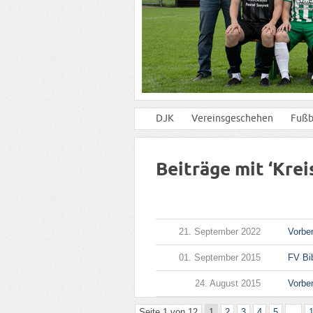
DJK
Vereinsgeschehen
Fußb
Beiträge mit ‘Kreis
21. September 2022
Vorbe
01. September 2015
FV Bi
24. August 2015
Vorbe
Seite 1 von 12
1
2
3
4
5
...