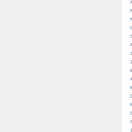
A
J
A
J