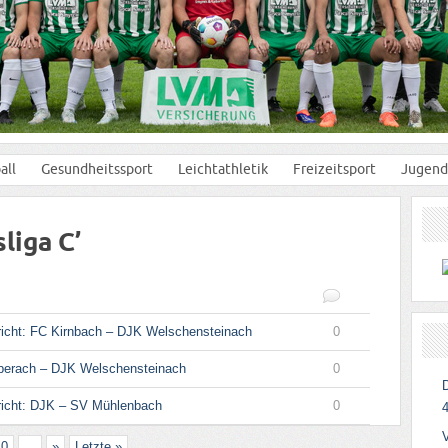
all
Gesundheitssport
Leichtathletik
Freizeitsport
Jugend
liga C’
richt: FC Kirnbach – DJK Welschensteinach
0
berach – DJK Welschensteinach
0
richt: DJK – SV Mühlenbach
0
4
10
...
»
Letzte »