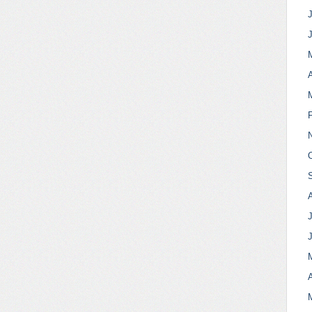
J
A
J
A