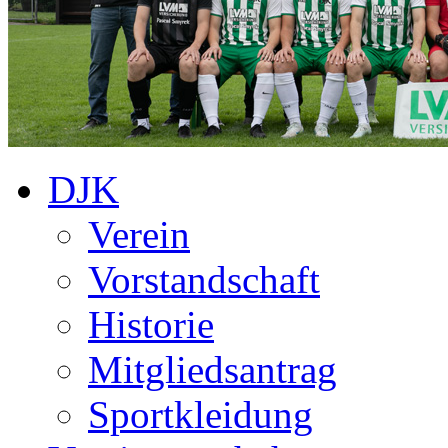
DJK
Verein
Vorstandschaft
Historie
Mitgliedsantrag
Sportkleidung