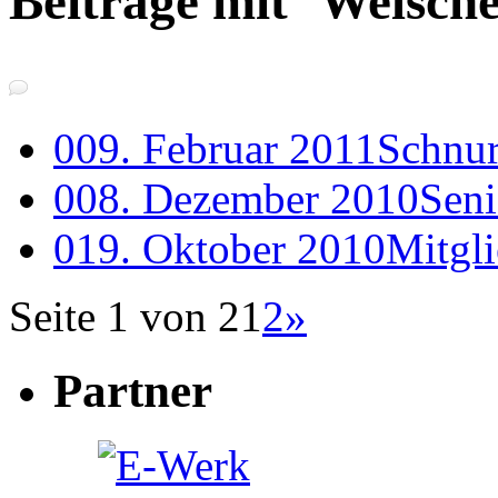
Beiträge mit ‘Welsch
0
09. Februar 2011
Schnur
0
08. Dezember 2010
Seni
0
19. Oktober 2010
Mitgl
Seite 1 von 2
1
2
»
Partner