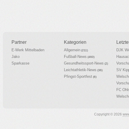
Partner
Kategorien
Letzte
E-Werk Mittelbaden
Allgemein
DJK We
(211)
Jako
Fußball-News
Hausac
(460)
Sparkasse
Gesundheitssport-News
Vorsch
(2)
Leichtathletik-News
SV Kip
(36)
Pfingst-Sportfest
Welsch
(6)
Vorsch
FC Ohl
Welsch
Copyright © 2026
www