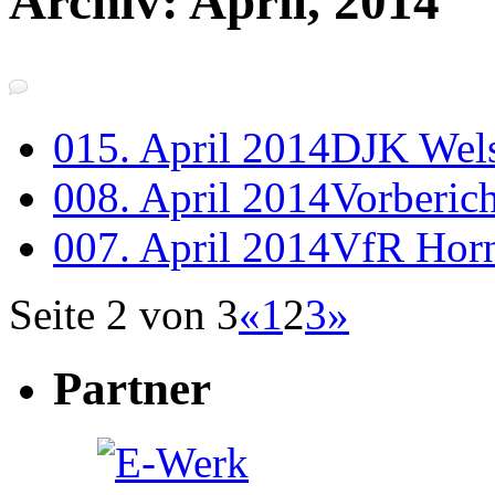
Archiv: April, 2014
0
15. April 2014
DJK Wels
0
08. April 2014
Vorberic
0
07. April 2014
VfR Horn
Seite 2 von 3
«
1
2
3
»
Partner