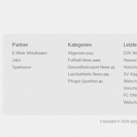
Partner
Kategorien
Letzte
E-Werk Mittelbaden
Allgemein
DJK We
(211)
Jako
Fußball-News
Hausac
(460)
Sparkasse
Gesundheitssport-News
Vorsch
(2)
Leichtathletik-News
SV Kip
(36)
Pfingst-Sportfest
Welsch
(6)
Vorsch
FC Ohl
Welsch
Copyright © 2026
www