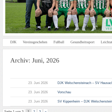
DJK
Vereinsgeschehen
Fußball
Gesundheitssport
Leichtat
Archiv: Juni, 2026
23. Juni 2026
DJK Welschensteinach – SV Hausac
23. Juni 2026
Vorschau
23. Juni 2026
SV Kippenheim – DJK Welschenstein
Seite 1 von 3
1
2
3
»