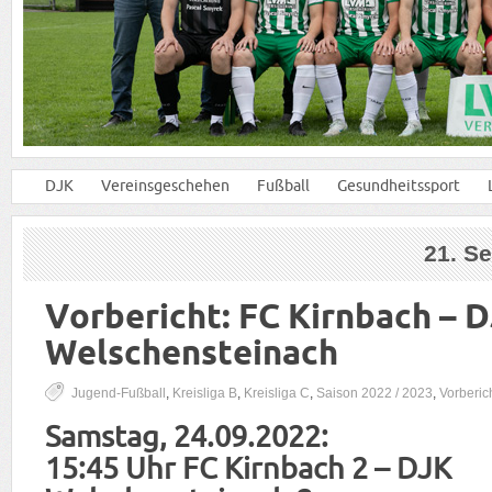
DJK
Vereinsgeschehen
Fußball
Gesundheitssport
21. S
Vorbericht: FC Kirnbach – 
Welschensteinach
Jugend-Fußball
,
Kreisliga B
,
Kreisliga C
,
Saison 2022 / 2023
,
Vorberic
Samstag, 24.09.2022:
15:45 Uhr FC Kirnbach 2 – DJK