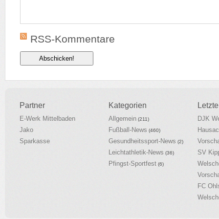
RSS-Kommentare
Partner
Kategorien
Letzte
E-Werk Mittelbaden
Allgemein
DJK We
(211)
Jako
Fußball-News
Hausac
(460)
Sparkasse
Gesundheitssport-News
Vorsch
(2)
Leichtathletik-News
SV Kip
(36)
Pfingst-Sportfest
Welsch
(6)
Vorsch
FC Ohl
Welsch