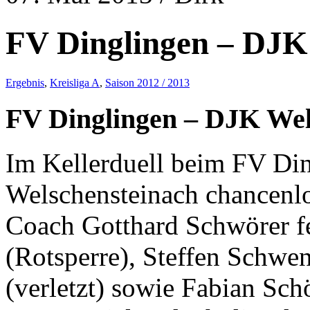
FV Dinglingen – DJK
Ergebnis
,
Kreisliga A
,
Saison 2012 / 2013
FV Dinglingen – DJK Wel
Im Kellerduell beim FV Di
Welschensteinach chancenlo
Coach Gotthard Schwörer fe
(Rotsperre), Steffen Schw
(verletzt) sowie Fabian Sch