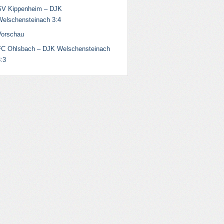
SV Kippenheim – DJK
Welschensteinach 3:4
Vorschau
FC Ohlsbach – DJK Welschensteinach
:3