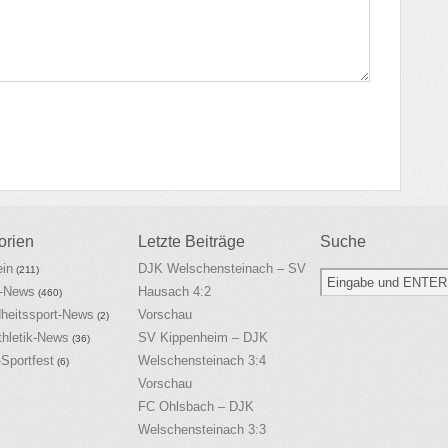
orien
Letzte Beiträge
Suche
ein
DJK Welschensteinach – SV
(211)
l-News
Hausach 4:2
(460)
heitssport-News
Vorschau
(2)
thletik-News
SV Kippenheim – DJK
(36)
-Sportfest
Welschensteinach 3:4
(6)
Vorschau
FC Ohlsbach – DJK
Welschensteinach 3:3