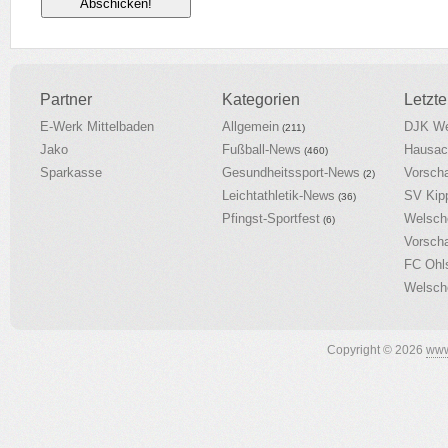
Partner
Kategorien
Letzte
E-Werk Mittelbaden
Allgemein
DJK We
(211)
Jako
Fußball-News
Hausac
(460)
Sparkasse
Gesundheitssport-News
Vorsch
(2)
Leichtathletik-News
SV Kip
(36)
Pfingst-Sportfest
Welsch
(6)
Vorsch
FC Ohl
Welsch
Copyright © 2026
www