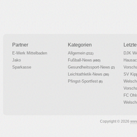
Partner
Kategorien
Letzte
E-Werk Mittelbaden
Allgemein
DJK We
(211)
Jako
Fußball-News
Hausac
(460)
Sparkasse
Gesundheitssport-News
Vorsch
(2)
Leichtathletik-News
SV Kip
(36)
Pfingst-Sportfest
Welsch
(6)
Vorsch
FC Ohl
Welsch
Copyright © 2026
www