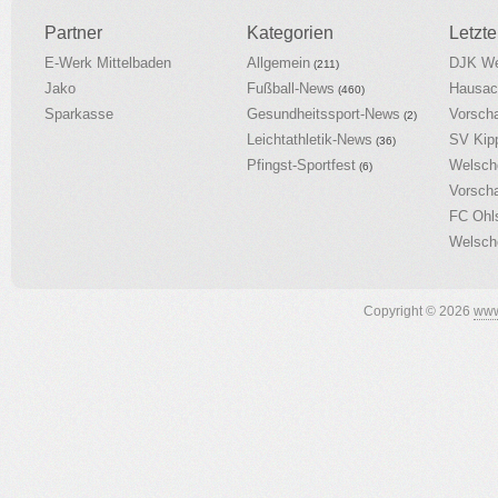
Partner
Kategorien
Letzte
E-Werk Mittelbaden
Allgemein
DJK We
(211)
Jako
Fußball-News
Hausac
(460)
Sparkasse
Gesundheitssport-News
Vorsch
(2)
Leichtathletik-News
SV Kip
(36)
Pfingst-Sportfest
Welsch
(6)
Vorsch
FC Ohl
Welsch
Copyright © 2026
www