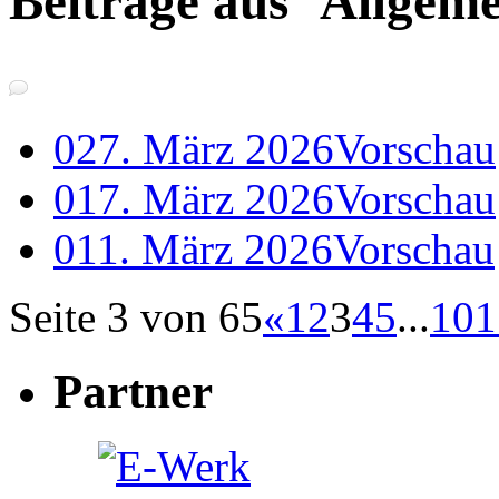
Beiträge aus ‘Allgeme
0
27. März 2026
Vorschau
0
17. März 2026
Vorschau
0
11. März 2026
Vorschau
Seite 3 von 65
«
1
2
3
4
5
...
10
1
Partner