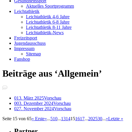
Gesundheitssport
Aktuelles Sportprogramm
Leichtathletik
Leichtathletik 4-6 Jahre
Leichtathletik 6-8 Jahre
Leichtathletik 8-11 Jahre
Leichtathletik-News
Freizeitsport
Jugendausschuss
Impressum
Sitemap
Fanshop
Beiträge aus ‘Allgemein’
0
13. März 2025
Vorschau
0
03. Dezember 2024
Vorschau
0
27. November 2024
Vorschau
Seite 15 von 65
« Erste
«
...
5
10
...
13
14
15
16
17
...
20
25
30
...
»
Letzte »
Partner