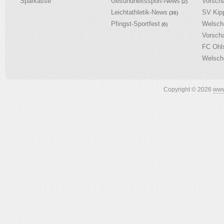
Sparkasse
Gesundheitssport-News
Vorsch
(2)
Leichtathletik-News
SV Kip
(36)
Pfingst-Sportfest
Welsch
(6)
Vorsch
FC Ohl
Welsch
Copyright © 2026
www