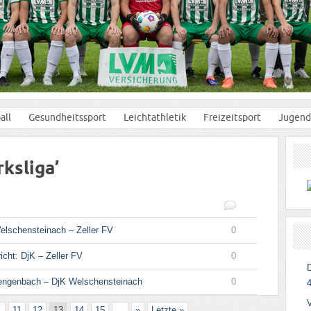
all
Gesundheitssport
Leichtathletik
Freizeitsport
Jugend
rksliga’
elschensteinach – Zeller FV
0
icht: DjK – Zeller FV
0
ngenbach – DjK Welschensteinach
0
4
.
11
12
13
14
15
...
»
Letzte »