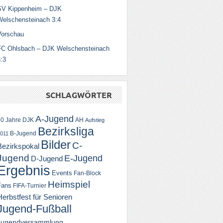
SV Kippenheim – DJK
Welschensteinach 3:4
Vorschau
FC Ohlsbach – DJK Welschensteinach
:3
SCHLAGWÖRTER
A-Jugend
50 Jahre DJK
AH
Aufstieg
Bezirksliga
B-Jugend
011
Bilder
C-
Bezirkspokal
Jugend
E-Jugend
D-Jugend
Ergebnis
Events
Fan-Block
Heimspiel
Fans
FIFA-Turnier
Herbstfest für Senioren
Jugend-Fußball
Jugendversammlung