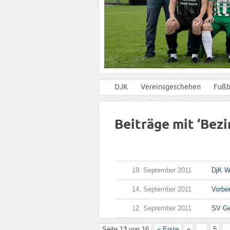
DJK
Vereinsgeschehen
Fußb
Beiträge mit ‘Bezi
19. September 2011
DjK W
14. September 2011
Vorber
12. September 2011
SV Ge
Seite 13 von 16
« Erste
«
...
5
..