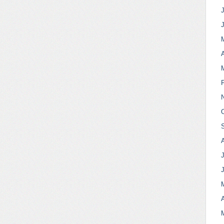
J
A
J
A