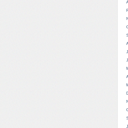
A
J
A
J