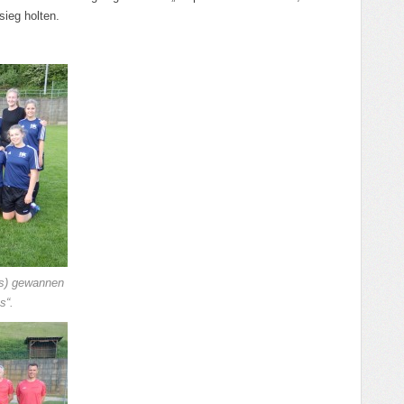
sieg holten.
ts) gewannen
s“.