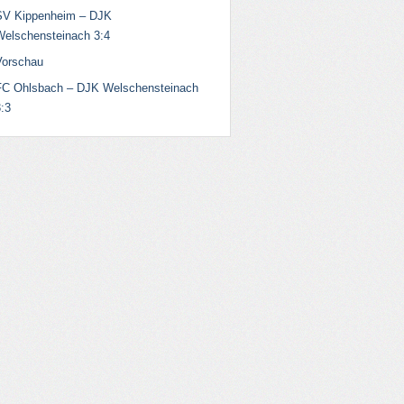
SV Kippenheim – DJK
Welschensteinach 3:4
Vorschau
FC Ohlsbach – DJK Welschensteinach
:3