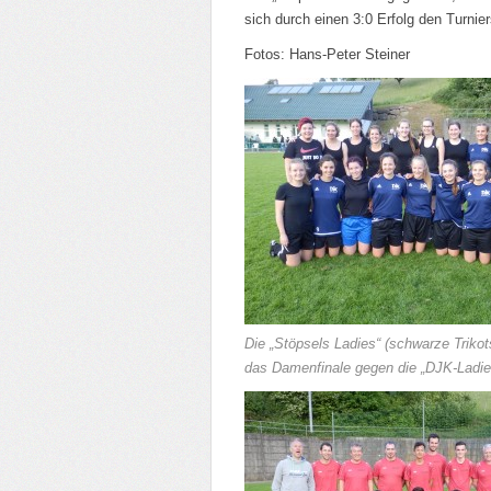
sich durch einen 3:0 Erfolg den Turnier
Fotos: Hans-Peter Steiner
Die „Stöpsels Ladies“ (schwarze Triko
das Damenfinale gegen die „DJK-Ladie