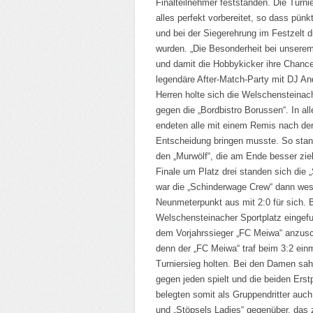
Finalteilnehmer feststanden. Die Turn
alles perfekt vorbereitet, so dass pün
und bei der Siegerehrung im Festzelt d
wurden. „Die Besonderheit bei unserem
und damit die Hobbykicker ihre Chance
legendäre After-Match-Party mit DJ An
Herren holte sich die Welschensteinac
gegen die „Bordbistro Borussen“. In al
endeten alle mit einem Remis nach der
Entscheidung bringen musste. So stand
den „Murwölf“, die am Ende besser zi
Finale um Platz drei standen sich di
war die „Schinderwage Crew“ dann wes
Neunmeterpunkt aus mit 2:0 für sich. 
Welschensteinacher Sportplatz eingef
dem Vorjahrssieger „FC Meiwa“ anzusc
denn der „FC Meiwa“ traf beim 3:2 einm
Turniersieg holten. Bei den Damen sah 
gegen jeden spielt und die beiden Erst
belegten somit als Gruppendritter auch
und „Stöpsels Ladies“ gegenüber, das z