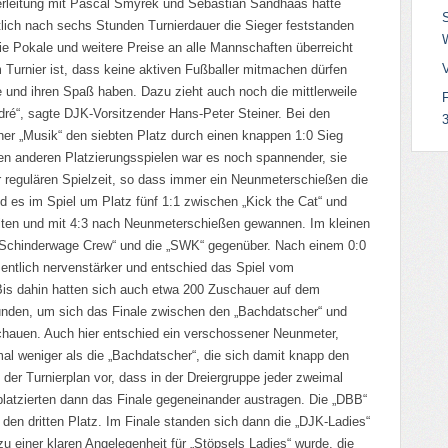
ierleitung mit Pascal Smyrek und Sebastian Sandhaas hatte
ktlich nach sechs Stunden Turnierdauer die Sieger feststanden
ie Pokale und weitere Preise an alle Mannschaften überreicht
 Turnier ist, dass keine aktiven Fußballer mitmachen dürfen
 und ihren Spaß haben. Dazu zieht auch noch die mittlerweile
dré“, sagte DJK-Vorsitzender Hans-Peter Steiner. Bei den
3
her „Musik“ den siebten Platz durch einen knappen 1:0 Sieg
len anderen Platzierungsspielen war es noch spannender, sie
 regulären Spielzeit, so dass immer ein Neunmeterschießen die
 es im Spiel um Platz fünf 1:1 zwischen „Kick the Cat“ und
elten und mit 4:3 nach Neunmeterschießen gewannen. Im kleinen
e „Schinderwage Crew“ und die „SWK“ gegenüber. Nach einem 0:0
entlich nervenstärker und entschied das Spiel vom
Bis dahin hatten sich auch etwa 200 Zuschauer auf dem
unden, um sich das Finale zwischen den „Bachdatscher“ und
hauen. Auch hier entschied ein verschossener Neunmeter,
al weniger als die „Bachdatscher“, die sich damit knapp den
der Turnierplan vor, dass in der Dreiergruppe jeder zweimal
platzierten dann das Finale gegeneinander austragen. Die „DBB“
 den dritten Platz. Im Finale standen sich dann die „DJK-Ladies“
u einer klaren Angelegenheit für „Stöpsels Ladies“ wurde, die