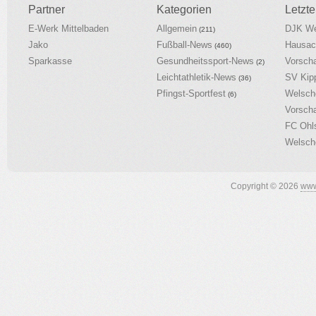
Partner
Kategorien
Letzte
E-Werk Mittelbaden
Allgemein
DJK We
(211)
Jako
Fußball-News
Hausac
(460)
Sparkasse
Gesundheitssport-News
Vorsch
(2)
Leichtathletik-News
SV Kip
(36)
Pfingst-Sportfest
Welsch
(6)
Vorsch
FC Ohl
Welsch
Copyright © 2026
www