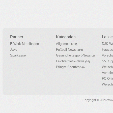
Partner
Kategorien
Letzte
E-Werk Mittelbaden
Allgemein
DJK We
(211)
Jako
Fußball-News
Hausac
(460)
Sparkasse
Gesundheitssport-News
Vorsch
(2)
Leichtathletik-News
SV Kip
(36)
Pfingst-Sportfest
Welsch
(6)
Vorsch
FC Ohl
Welsch
Copyright © 2026
www